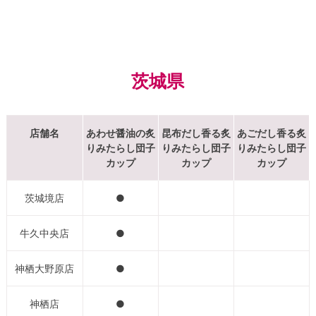
茨城県
店舗名
あわせ醤油の炙
昆布だし香る炙
あごだし香る炙
りみたらし団子
りみたらし団子
りみたらし団子
カップ
カップ
カップ
茨城境店
●
牛久中央店
●
神栖大野原店
●
神栖店
●