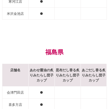
寒河江店
●
米沢金池店
●
福島県
店舗名
あわせ醤油の炙
昆布だし香る炙
あごだし香る炙
りみたらし団子
りみたらし団子
りみたらし団子
カップ
カップ
カップ
会津門田店
●
喜多方店
●