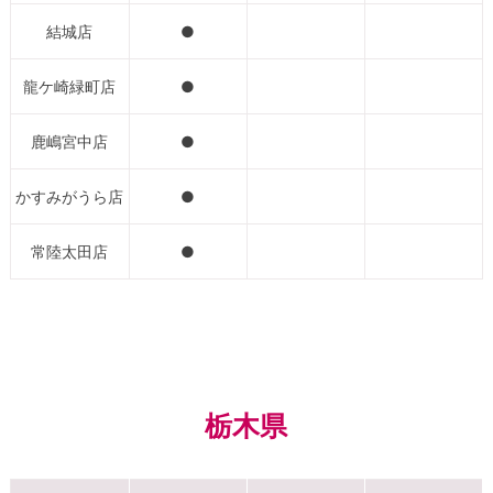
結城店
●
龍ケ崎緑町店
●
鹿嶋宮中店
●
かすみがうら店
●
常陸太田店
●
栃木県