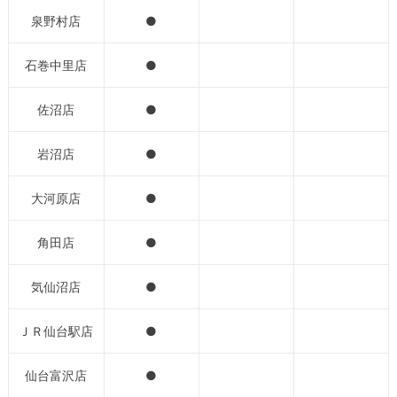
泉野村店
●
石巻中里店
●
佐沼店
●
岩沼店
●
大河原店
●
角田店
●
気仙沼店
●
ＪＲ仙台駅店
●
仙台富沢店
●