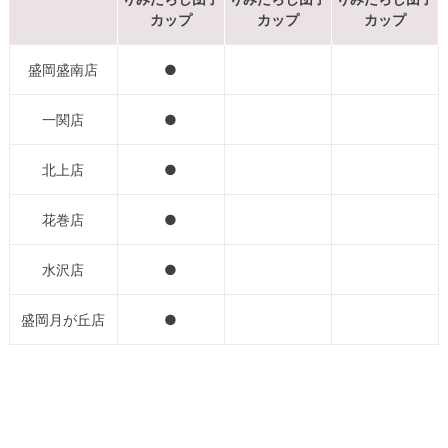
カップ
カップ
カップ
盛岡盛南店
●
一関店
●
北上店
●
花巻店
●
水沢店
●
盛岡月が丘店
●