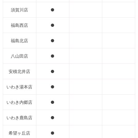
須賀川店
●
福島西店
●
福島北店
●
八山田店
●
安積北井店
●
いわき湯本店
●
いわき内郷店
●
いわき鹿島店
●
希望ヶ丘店
●