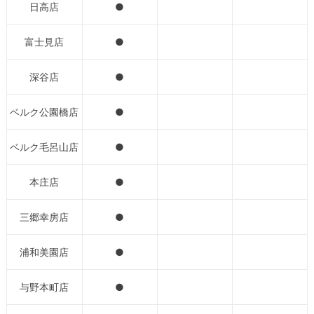
日高店
●
富士見店
●
深谷店
●
ベルク公園橋店
●
ベルク毛呂山店
●
本庄店
●
三郷幸房店
●
浦和美園店
●
与野本町店
●