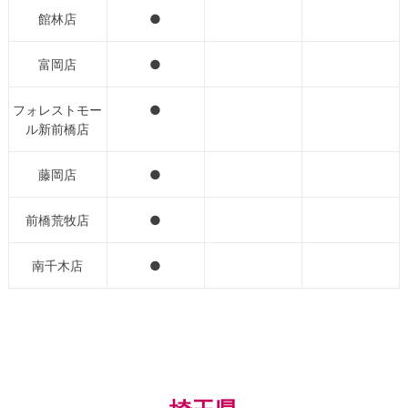
館林店
●
富岡店
●
フォレストモー
●
ル新前橋店
藤岡店
●
前橋荒牧店
●
南千木店
●