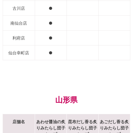
古川店
●
南仙台店
●
利府店
●
仙台幸町店
●
山形県
店舗名
あわせ醤油の炙
昆布だし香る炙
あごだし香る炙
りみたらし団子
りみたらし団子
りみたらし団子