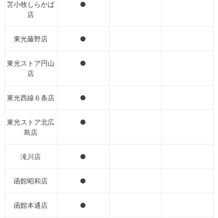
苫小牧しらかば
●
店
東光藤野店
●
東光ストア円山
●
店
東光西線６条店
●
東光ストア北広
●
島店
滝川店
●
函館昭和店
●
函館本通店
●