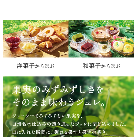
海外 Overseas shops
Indonesia
Singapore
洋菓子
和菓子
から選ぶ
から選ぶ
Malaysia
Hong Kong
UAE
Thailand
Vietnam
Iは八ヶ岳や末広がりを意味す
おやつ時」という意味を込
た。雄大な八ヶ岳山麓の自
まれる、こだわりのスイー
ださい。