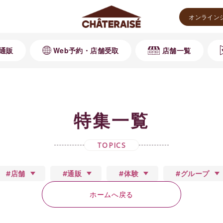
オンライン
通販
Web予約・店舗受取
店舗一覧
特集一覧
TOPICS
#店舗
#通販
#体験
#グループ
ホームへ戻る