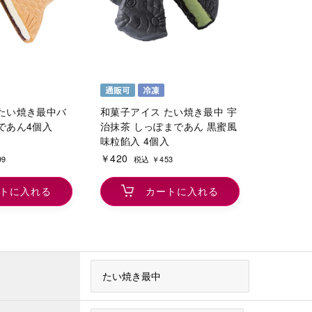
たい焼き最中バ
和菓子アイス たい焼き最中 宇
であん4個入
治抹茶 しっぽまであん 黒蜜風
味粒餡入 4個入
￥420
99
税込 ￥453
トに入れる
カートに入れる