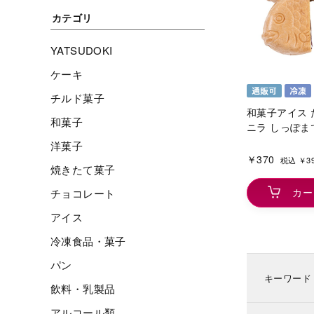
カテゴリ
YATSUDOKI
ケーキ
チルド菓子
和菓子アイス 
和菓子
ニラ しっぽま
洋菓子
￥370
税込 ￥3
焼きたて菓子
カー
チョコレート
アイス
冷凍食品・菓子
パン
キーワード
飲料・乳製品
アルコール類