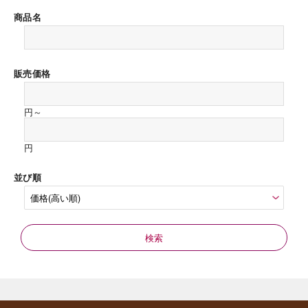
商品名
販売価格
海外 Overseas shops
円～
Indonesia
Singapore
Malaysia
Hong Kong
円
UAE
Thailand
並び順
Vietnam
Iは八ヶ岳や末広がりを意味す
おやつ時」という意味を込
た。雄大な八ヶ岳山麓の自
まれる、こだわりのスイー
ださい。