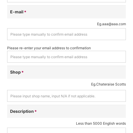
E-mail
Eg.aaa@aaa.com
Shop
Eg.Chateraise Scotts
Description
Less than 5000 English words