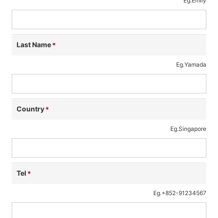
Eg.Emily
Last Name
Eg.Yamada
Country
Eg.Singapore
Tel
Eg.+852-91234567