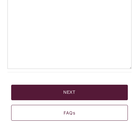
海外 Overseas shops
Indonesia
Singapore
Malaysia
Hong Kong
UAE
Thailand
Vietnam
NEXT
Iは八ヶ岳や末広がりを意味す
おやつ時」という意味を込
FAQs
た。雄大な八ヶ岳山麓の自
まれる、こだわりのスイー
ださい。