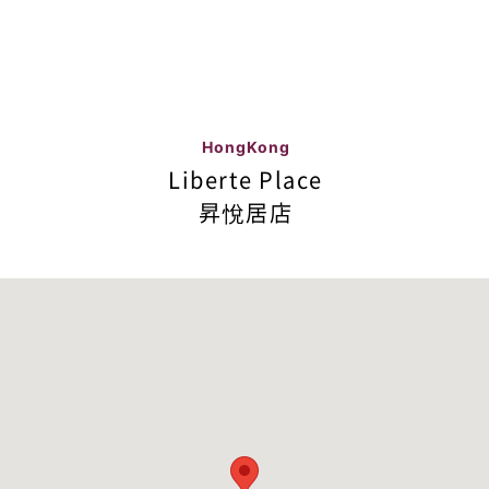
HongKong
Liberte Place
昇悅居店