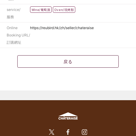
service/
Wine/葡萄酒
Oven/現烤類
服務
Online
https://reubird.hk/zh/seller/chateraise
Booking URL/
訂購網址
戻る