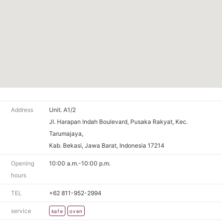
Address
Unit. A1/2
Jl. Harapan Indah Boulevard, Pusaka Rakyat, Kec.
Tarumajaya,
Kab. Bekasi, Jawa Barat, Indonesia 17214
Opening
10:00 a.m.-10:00 p.m.
hours
TEL
+62 811-952-2994
service
kafe
oven