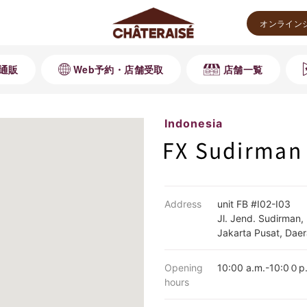
オンライン
通販
Web予約・店舗受取
店舗一覧
Indonesia
FX Sudirman
Address
unit FB #I02-I03
Jl. Jend. Sudirman,
Jakarta Pusat, Dae
Opening
10:00 a.m.-10:0０p
hours