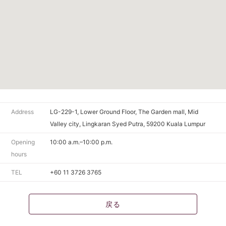
Address
LG-229-1, Lower Ground Floor, The Garden mall, Mid
Valley city, Lingkaran Syed Putra, 59200 Kuala Lumpur
Opening
10:00 a.m.–10:00 p.m.
hours
TEL
+60 11 3726 3765
戻る