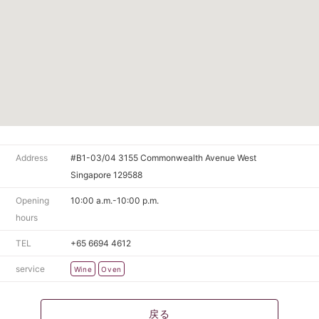
Address
#B1-03/04 3155 Commonwealth Avenue West
Singapore 129588
Opening
10:00 a.m.-10:00 p.m.
hours
TEL
+65 6694 4612
service
Wine
Oven
戻る