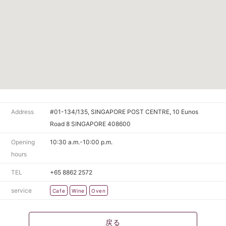
Address
#01-134/135, SINGAPORE POST CENTRE, 10 Eunos
Road 8 SINGAPORE 408600
Opening
10:30 a.m.-10:00 p.m.
hours
TEL
+65 8862 2572
service
Cafe
Wine
Oven
戻る