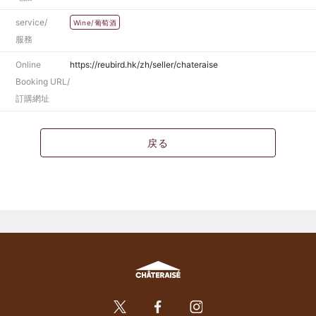
service/
Wine/葡萄酒
服務
Online
https://reubird.hk/zh/seller/chateraise
Booking URL/
訂購網址
戻る