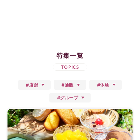
特集一覧
TOPICS
#店舗
#通販
#体験
#グループ