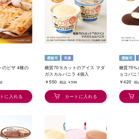
トのピザ 4種の
糖質70％カットのアイス マダ
糖質75
ガスカルバニラ 4個入
ョコバニ
￥550
￥420
32
税込 ￥594
税込
トに入れる
カートに入れる