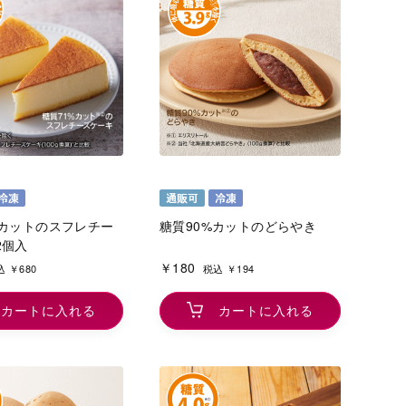
％カットのスフレチー
糖質90%カットのどらやき
2個入
￥180
 ￥680
税込 ￥194
カートに入れる
カートに入れる