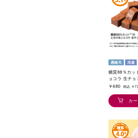
糖質88％カッ
ョコラ 生チョ
￥680
税込 ￥7
カー