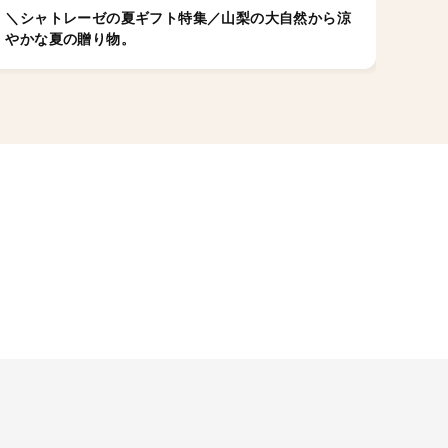
＼シャトレーゼの夏ギフト特集／山梨の大自然から涼
店舗
やかな夏の贈り物。
ゼの
ちら