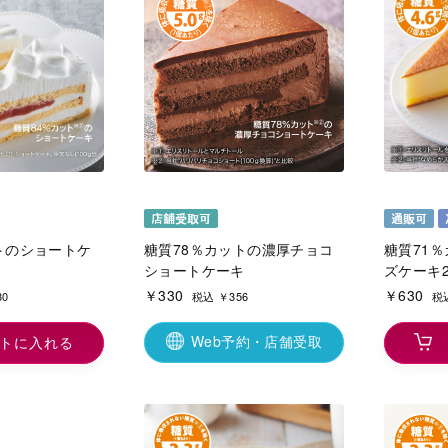
トのショートケ
糖質78％カットの濃厚チョコ
糖質71
ショートケーキ
ズケーキ
￥330
￥630
80
税込 ￥356
税込
Web予約・店舗受取
トに入れる