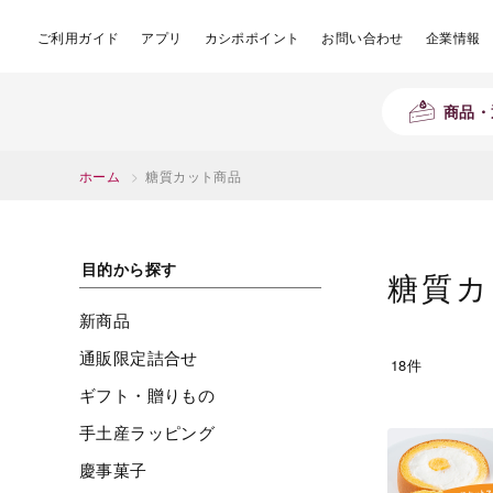
ご利用ガイド
アプリ
カシポポイント
お問い合わせ
企業情報
商品・
ホーム
>
糖質カット商品
目的から探す
糖質カ
新商品
通販限定詰合せ
18件
ギフト・贈りもの
手土産ラッピング
慶事菓子