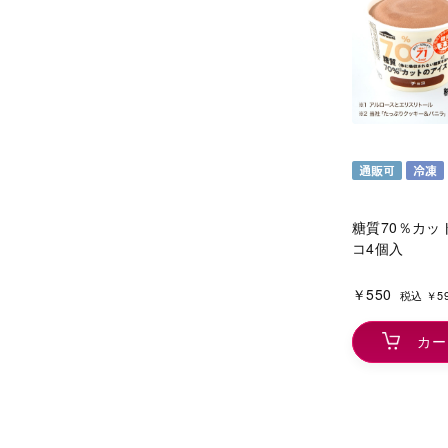
糖質70％カッ
コ4個入
￥550
税込 ￥5
カー