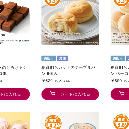
トのとろけるシ
糖質81%カットのテーブルパ
糖質81%
コ風
ン 6個入
ン ベー
￥620
￥650
34
税込 ￥669
税込
トに入れる
カートに入れる