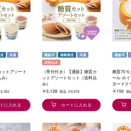
カットアソート
（寄付付き）【通販】糖質カ
糖質70
込み）
ットアソートセット（送料込
ール ホ
み）
タードク
￥3,128
￥150
3,162
税込 ￥3,378
税込
トに入れる
カートに入れる