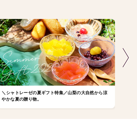
＼シャトレーゼの夏ギフト特集／山梨の大自然から涼
店舗
やかな夏の贈り物。
ゼの
ちら