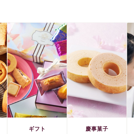
ギフト
慶事菓子