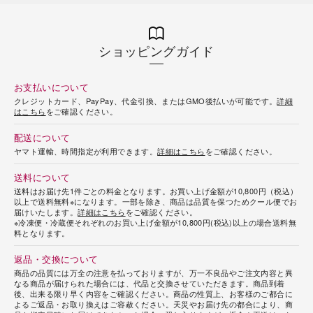
ショッピングガイド
お支払いについて
クレジットカード、PayPay、代金引換、またはGMO後払いが可能です。
詳細
はこちら
をご確認ください。
配送について
ヤマト運輸、時間指定が利用できます。
詳細はこちら
をご確認ください。
送料について
送料はお届け先1件ごとの料金となります。お買い上げ金額が10,800円（税込）
以上で送料無料※になります。一部を除き、商品は品質を保つためクール便でお
届けいたします。
詳細はこちら
をご確認ください。
※冷凍便・冷蔵便それぞれのお買い上げ金額が10,800円(税込)以上の場合送料無
料となります。
返品・交換について
商品の品質には万全の注意を払っておりますが、万一不良品やご注文内容と異
なる商品が届けられた場合には、代品と交換させていただきます。商品到着
後、出来る限り早く内容をご確認ください。商品の性質上、お客様のご都合に
よるご返品・お取り換えはご容赦ください。天災やお届け先の都合により、商