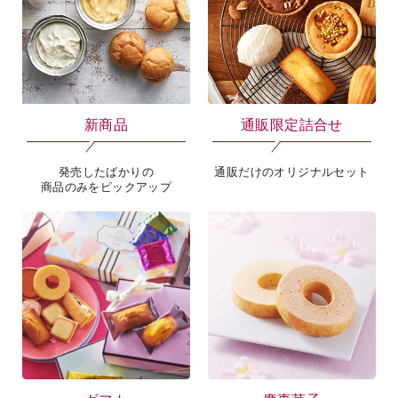
新商品
通販限定詰合せ
海外 Overseas shops
Indonesia
Singapore
発売したばかりの
通販だけのオリジナルセット
商品のみをピックアップ
Malaysia
Hong Kong
UAE
Thailand
Vietnam
Iは八ヶ岳や末広がりを意味す
おやつ時」という意味を込
た。雄大な八ヶ岳山麓の自
まれる、こだわりのスイー
ださい。