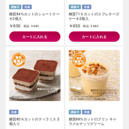
糖質84%カットのショートケー
糖質71％カットのスフレチーズ
キ2個入
ケーキ2個入
￥630
￥630
税込 ￥680
税込 ￥680
カートに入れる
カートに入れる
海外 Overseas shops
Indonesia
Singapore
Malaysia
Hong Kong
UAE
Thailand
Vietnam
Iは八ヶ岳や末広がりを意味す
おやつ時」という意味を込
た。雄大な八ヶ岳山麓の自
まれる、こだわりのスイー
ださい。
糖質80％カットのティラミス 2
糖質88%カットのプリン キャ
個入り
ラメルナッツクリーム