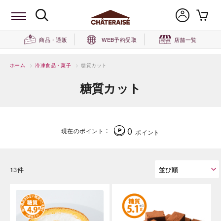
商品・通販
WEB予約受取
店舗一覧
ホーム
>
冷凍食品・菓子
>
糖質カット
糖質カット
0
現在のポイント
ポイント
13件