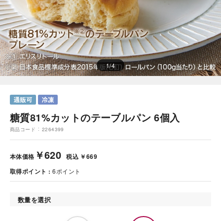
1
/
4
糖質81%カットのテーブルパン 6個入
商品コード
2264399
￥620
本体価格
税込 ￥669
取得ポイント
6
ポイント
数量を選択