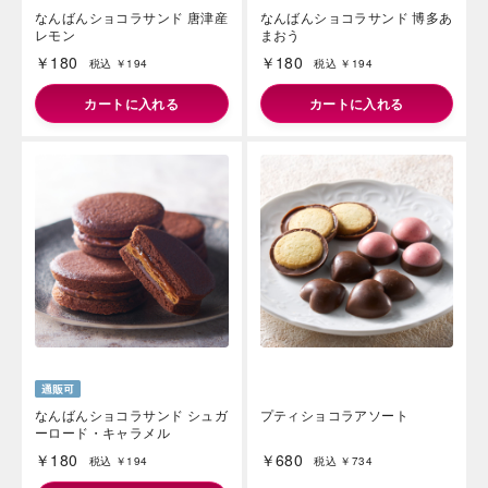
なんばんショコラサンド 唐津産
なんばんショコラサンド 博多あ
レモン
まおう
￥180
￥180
税込 ￥194
税込 ￥194
カートに入れる
カートに入れる
海外 Overseas shops
Indonesia
Singapore
Malaysia
Hong Kong
UAE
Thailand
Vietnam
Iは八ヶ岳や末広がりを意味す
おやつ時」という意味を込
た。雄大な八ヶ岳山麓の自
なんばんショコラサンド シュガ
プティショコラアソート
まれる、こだわりのスイー
ーロード・キャラメル
ださい。
￥180
￥680
税込 ￥194
税込 ￥734