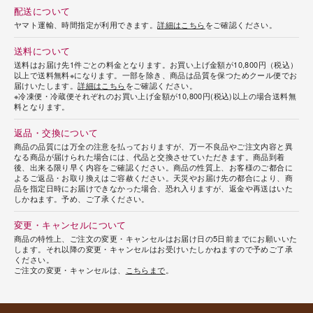
配送について
ヤマト運輸、時間指定が利用できます。
詳細はこちら
をご確認ください。
送料について
送料はお届け先1件ごとの料金となります。お買い上げ金額が10,800円（税込）
以上で送料無料※になります。一部を除き、商品は品質を保つためクール便でお
届けいたします。
詳細はこちら
をご確認ください。
※冷凍便・冷蔵便それぞれのお買い上げ金額が10,800円(税込)以上の場合送料無
料となります。
返品・交換について
商品の品質には万全の注意を払っておりますが、万一不良品やご注文内容と異
なる商品が届けられた場合には、代品と交換させていただきます。商品到着
後、出来る限り早く内容をご確認ください。商品の性質上、お客様のご都合に
よるご返品・お取り換えはご容赦ください。天災やお届け先の都合により、商
品を指定日時にお届けできなかった場合、恐れ入りますが、返金や再送はいた
しかねます。予め、ご了承ください。
変更・キャンセルについて
商品の特性上、ご注文の変更・キャンセルはお届け日の5日前までにお願いいた
します。それ以降の変更・キャンセルはお受けいたしかねますので予めご了承
ください。
ご注文の変更・キャンセルは、
こちらまで
。