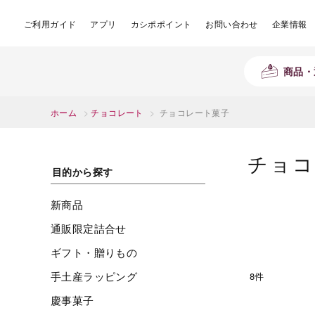
ご利用ガイド
アプリ
カシポポイント
お問い合わせ
企業情報
商品・
ホーム
>
チョコレート
>
チョコレート菓子
チョコ
目的から探す
新商品
通販限定詰合せ
ギフト・贈りもの
手土産ラッピング
8件
慶事菓子