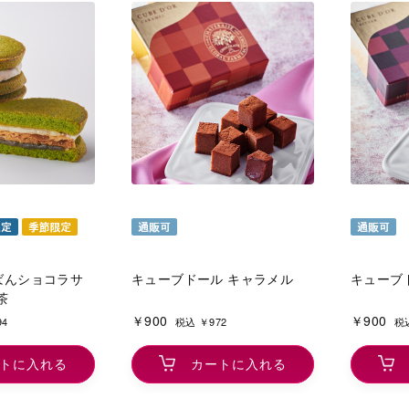
ばんショコラサ
キューブドール キャラメル
キューブ
茶
￥900
￥900
94
税込 ￥972
税込
トに入れる
カートに入れる