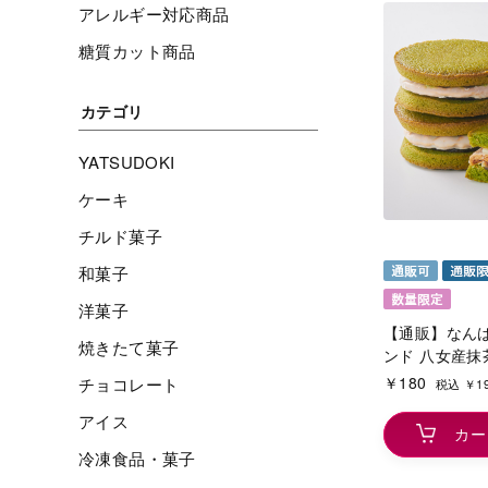
アレルギー対応商品
糖質カット商品
カテゴリ
YATSUDOKI
ケーキ
チルド菓子
和菓子
洋菓子
【通販】なん
焼きたて菓子
ンド 八女産抹
￥180
チョコレート
税込 ￥1
アイス
カー
冷凍食品・菓子