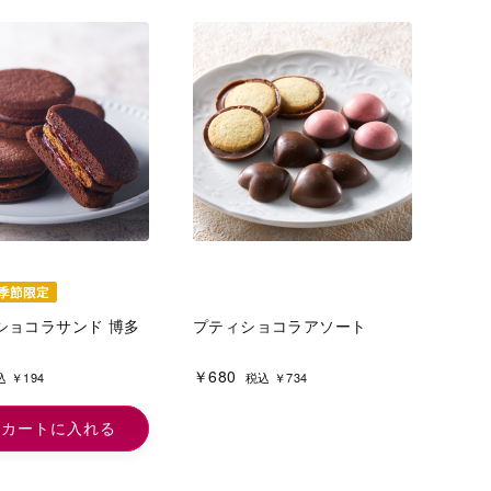
ショコラサンド 博多
プティショコラアソート
￥680
 ￥194
税込 ￥734
カートに入れる