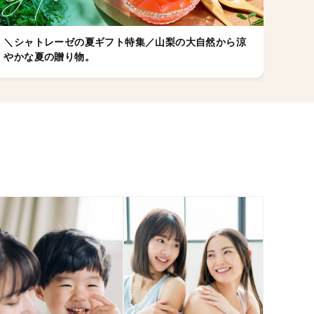
＼シャトレーゼの夏ギフト特集／山梨の大自然から涼
店舗
やかな夏の贈り物。
ゼの
ちら