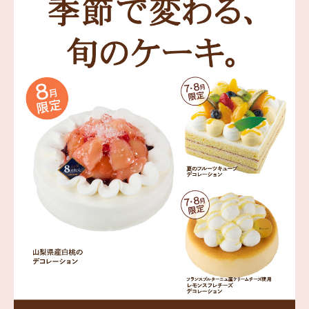
海外 Overseas shops
Indonesia
Singapore
Malaysia
Hong Kong
UAE
Thailand
Vietnam
Iは八ヶ岳や末広がりを意味す
おやつ時」という意味を込
た。雄大な八ヶ岳山麓の自
まれる、こだわりのスイー
ださい。