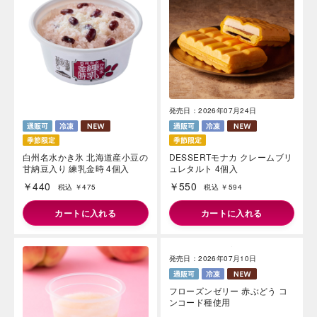
発売日：2026年07月24日
白州名水かき氷 北海道産小豆の
DESSERTモナカ クレームブリ
甘納豆入り 練乳金時 4個入
ュレタルト 4個入
￥440
￥550
税込 ￥475
税込 ￥594
カートに入れる
カートに入れる