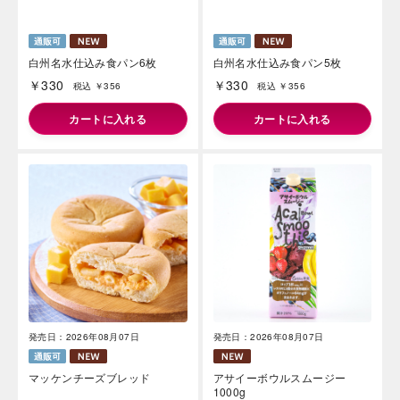
発売日：2026年07月10日
フローズンゼリー アルフォンソ
マンゴー
￥95
税込 ￥102
カートに入れる
白州名水仕込み食パン6枚
白州名水仕込み食パン5枚
￥330
￥330
税込 ￥356
税込 ￥356
カートに入れる
カートに入れる