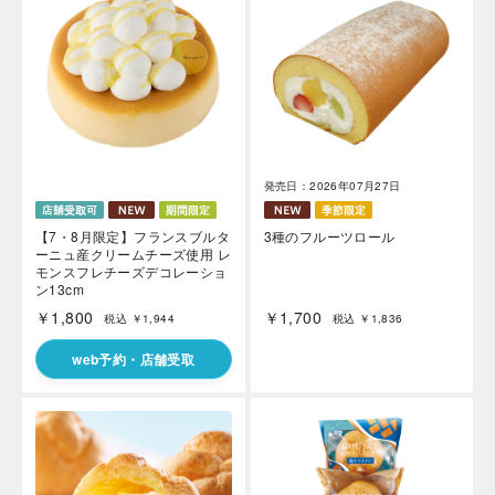
海外 Overseas shops
発売日：2026年07月27日
Indonesia
Singapore
Iは八ヶ岳や末広がりを意味す
おやつ時」という意味を込
Malaysia
Hong Kong
【7・8月限定】フランスブルタ
3種のフルーツロール
た。雄大な八ヶ岳山麓の自
ーニュ産クリームチーズ使用 レ
UAE
Thailand
まれる、こだわりのスイー
モンスフレチーズデコレーショ
ださい。
ン13cm
Vietnam
￥1,800
￥1,700
税込 ￥1,944
税込 ￥1,836
web予約・店舗受取