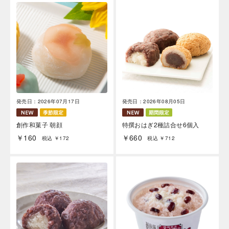
発売日：2026年07月17日
発売日：2026年08月05日
創作和菓子 朝顔
特撰おはぎ2種詰合せ6個入
￥160
￥660
税込 ￥172
税込 ￥712