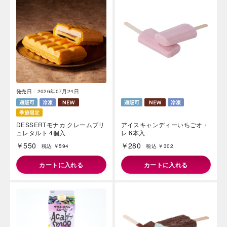
海外 Overseas shops
発売日：2026年07月24日
Indonesia
Singapore
Malaysia
Hong Kong
UAE
Thailand
DESSERTモナカ クレームブリ
アイスキャンディーいちごオ・
ュレタルト 4個入
レ 6本入
Vietnam
￥550
￥280
税込 ￥594
税込 ￥302
カートに入れる
カートに入れる
Iは八ヶ岳や末広がりを意味す
おやつ時」という意味を込
た。雄大な八ヶ岳山麓の自
まれる、こだわりのスイー
ださい。