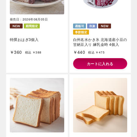
発売日：2026年08月05日
特撰おはぎ3個入
白州名水かき氷 北海道産小豆の
甘納豆入り 練乳金時 4個入
￥360
￥440
税込 ￥388
税込 ￥475
カートに入れる