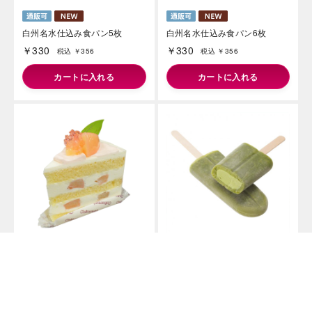
白州名水仕込み食パン5枚
白州名水仕込み食パン6枚
￥330
￥330
税込 ￥356
税込 ￥356
カートに入れる
カートに入れる
発売日：2026年08月01日
発売日：2026年07月28日
北海道産純生クリーム使用 プレ
和菓子アイス 玉露と抹茶5本入
ミアムショート 山梨県産白桃
￥650
￥370
税込 ￥702
税込 ￥399