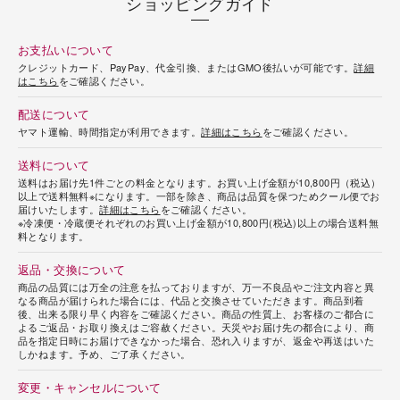
ショッピングガイド
お支払いについて
クレジットカード、PayPay、代金引換、またはGMO後払いが可能です。
詳細
はこちら
をご確認ください。
配送について
ヤマト運輸、時間指定が利用できます。
詳細はこちら
をご確認ください。
送料について
送料はお届け先1件ごとの料金となります。お買い上げ金額が10,800円（税込）
以上で送料無料※になります。一部を除き、商品は品質を保つためクール便でお
届けいたします。
詳細はこちら
をご確認ください。
※冷凍便・冷蔵便それぞれのお買い上げ金額が10,800円(税込)以上の場合送料無
料となります。
返品・交換について
商品の品質には万全の注意を払っておりますが、万一不良品やご注文内容と異
なる商品が届けられた場合には、代品と交換させていただきます。商品到着
後、出来る限り早く内容をご確認ください。商品の性質上、お客様のご都合に
よるご返品・お取り換えはご容赦ください。天災やお届け先の都合により、商
品を指定日時にお届けできなかった場合、恐れ入りますが、返金や再送はいた
しかねます。予め、ご了承ください。
変更・キャンセルについて