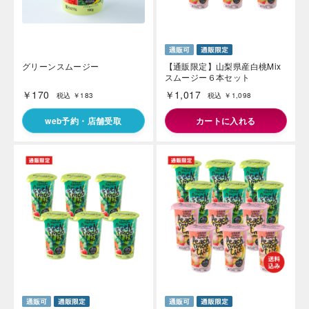
グリーンスムージー
【通販限定】山梨県産白桃Mix
スムージー６本セット
￥170
￥1,017
税込 ￥183
税込 ￥1,098
海外 Overseas shops
web予約・店舗受取
カートに入れる
Indonesia
Singapore
Malaysia
Hong Kong
UAE
Thailand
Vietnam
Iは八ヶ岳や末広がりを意味す
おやつ時」という意味を込
た。雄大な八ヶ岳山麓の自
まれる、こだわりのスイー
ださい。