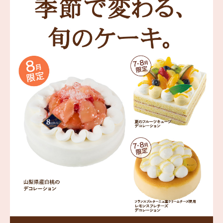
海外 Overseas shops
Indonesia
Singapore
Malaysia
Hong Kong
UAE
Thailand
Vietnam
Iは八ヶ岳や末広がりを意味す
おやつ時」という意味を込
た。雄大な八ヶ岳山麓の自
まれる、こだわりのスイー
ださい。