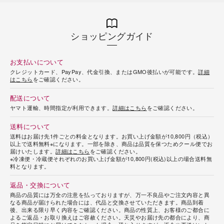
ショッピングガイド
お支払いについて
クレジットカード、PayPay、代金引換、またはGMO後払いが可能です。
詳細
海外 Overseas shops
はこちら
をご確認ください。
Indonesia
Singapore
配送について
Malaysia
Hong Kong
ヤマト運輸、時間指定が利用できます。
詳細はこちら
をご確認ください。
UAE
Thailand
送料について
Vietnam
送料はお届け先1件ごとの料金となります。お買い上げ金額が10,800円（税込）
以上で送料無料※になります。一部を除き、商品は品質を保つためクール便でお
届けいたします。
詳細はこちら
をご確認ください。
※冷凍便・冷蔵便それぞれのお買い上げ金額が10,800円(税込)以上の場合送料無
料となります。
Iは八ヶ岳や末広がりを意味す
おやつ時」という意味を込
返品・交換について
た。雄大な八ヶ岳山麓の自
まれる、こだわりのスイー
商品の品質には万全の注意を払っておりますが、万一不良品やご注文内容と異
ださい。
なる商品が届けられた場合には、代品と交換させていただきます。商品到着
後、出来る限り早く内容をご確認ください。商品の性質上、お客様のご都合に
よるご返品・お取り換えはご容赦ください。天災やお届け先の都合により、商