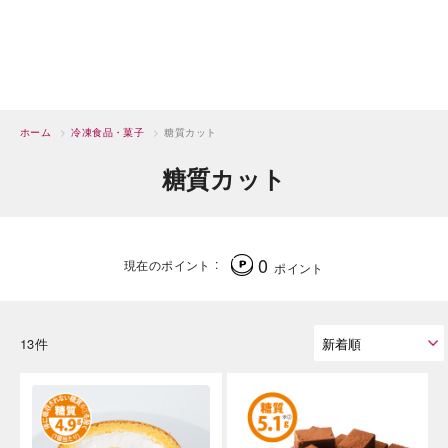
ホーム
>
冷凍食品・菓子
>
糖質カット
糖質カット
0
現在のポイント
ポイント
13件