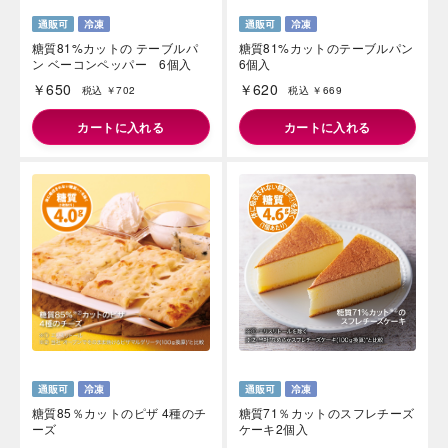
糖質81%カットの テーブルパ
糖質81%カットのテーブルパン
ン ベーコンペッパー 6個入
6個入
￥650
￥620
税込 ￥702
税込 ￥669
カートに入れる
カートに入れる
海外 Overseas shops
Indonesia
Singapore
Malaysia
Hong Kong
UAE
Thailand
Vietnam
Iは八ヶ岳や末広がりを意味す
おやつ時」という意味を込
た。雄大な八ヶ岳山麓の自
まれる、こだわりのスイー
ださい。
糖質85％カットのピザ 4種のチ
糖質71％カットのスフレチーズ
ーズ
ケーキ2個入