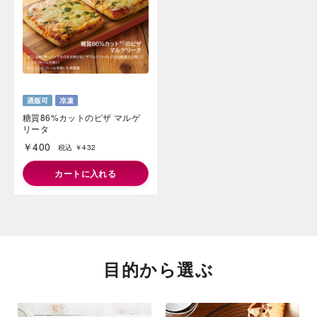
糖質86%カットのピザ マルゲ
リータ
￥400
税込 ￥432
カートに入れる
目的から選ぶ