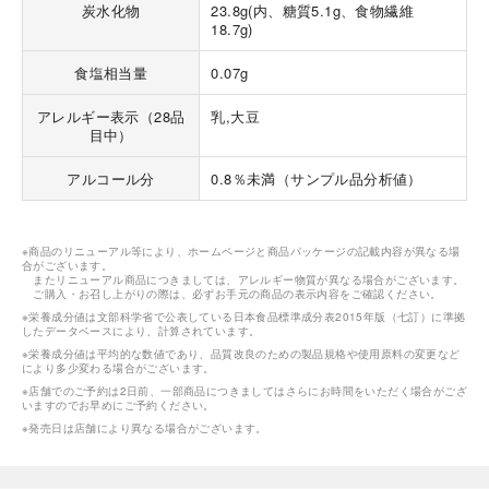
炭水化物
23.8g(内、糖質5.1g、食物繊維
18.7g)
食塩相当量
0.07g
アレルギー表示（28品
乳,大豆
目中）
アルコール分
0.8％未満（サンプル品分析値）
※商品のリニューアル等により、ホームページと商品パッケージの記載内容が異なる場
合がございます。
またリニューアル商品につきましては、アレルギー物質が異なる場合がございます。
ご購入・お召し上がりの際は、必ずお手元の商品の表示内容をご確認ください。
※栄養成分値は文部科学省で公表している日本食品標準成分表2015年版（七訂）に準拠
したデータベースにより、計算されています。
※栄養成分値は平均的な数値であり、品質改良のための製品規格や使用原料の変更など
により多少変わる場合がございます。
※店舗でのご予約は2日前、一部商品につきましてはさらにお時間をいただく場合がござ
いますのでお早めにご予約ください。
※発売日は店舗により異なる場合がございます。