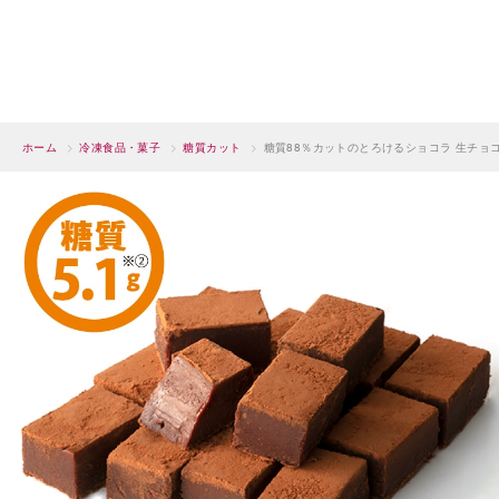
ホーム
>
冷凍食品・菓子
>
糖質カット
>
糖質88％カットのとろけるショコラ 生チョ