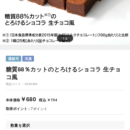
1
/
4
糖質88％カットのとろけるショコラ 生チョ
コ風
商品コード
2265365
￥680
本体価格
税込 ￥734
取得ポイント
7
ポイント
数量を選択