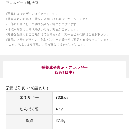
アレルギー
乳,大豆
※写真およびデザインはイメージです。
※通販限定の商品は、通常の店舗ではお取扱いがございません。
※一部の店舗において価格が異なる場合がございます。
※地域や店舗により取り扱いのない商品がございます。
※充分な品揃えをこころがけておりますが、万一品切れの際はご容赦下さい。
※商品の内容やデザイン、包装パッケージ等が多少変更する場合がございます。
海外 Overseas shops
また、地域により商品の内容が異なる場合がございます。
Indonesia
Singapore
Malaysia
Hong Kong
栄養成分表示・アレルギー
UAE
Thailand
（28品目中）
Vietnam
栄養成分表（1箱当たり）
Iは八ヶ岳や末広がりを意味す
エネルギー
332kcal
おやつ時」という意味を込
た。雄大な八ヶ岳山麓の自
たんぱく質
4.1g
まれる、こだわりのスイー
ださい。
脂質
27.9g