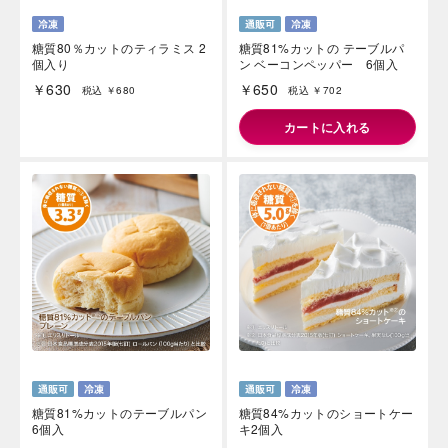
糖質80％カットのティラミス 2
糖質81%カットの テーブルパ
個入り
ン ベーコンペッパー 6個入
￥630
￥650
税込 ￥680
税込 ￥702
カートに入れる
海外 Overseas shops
Indonesia
Singapore
Malaysia
Hong Kong
UAE
Thailand
Vietnam
Iは八ヶ岳や末広がりを意味す
おやつ時」という意味を込
た。雄大な八ヶ岳山麓の自
まれる、こだわりのスイー
ださい。
糖質81%カットのテーブルパン
糖質84%カットのショートケー
6個入
キ2個入