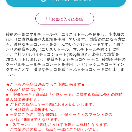
お気に入りに登録
砂糖の一部にマルチトールや、エリスリトールを使用し、小麦粉の
代わりに食物繊維や大豆粉を使用しています。 糖質の気になる方に
も、濃厚なチョコレートを楽しんでいただけるケーキです。 1個当
たりの糖質を5.0g（エリスリトール、マルチトールを除く）に抑
え、当社"パリパリチョコショート(100g換算)"と比較して糖質を
78%カットしました。 糖質を抑えたチョコケーキに、砂糖不使用の
クーベルチュールチョコレートを使用したガナッシュをコーティン
グすることで、濃厚なチョコを感じられるチョコケーキに仕上げま
した。
★こちらの商品はWebでもご予約出来ます★
＜Web予約について＞
●『小物ケーキ』商品は『小物ケーキ』に属する商品以外との同時
購入は出来ません。
● ご予約の商品はケーキ箱におまとめいたします。
小分け対応は出来ません。
● 一度にご予約可能な個数は、小物ケーキ・スプーン・袋の
合計が16個までとなります。
●『スプーン』、『箱をお入れする袋』は有料となります。
ご希望のお客様は、商品と一緒にご予約ください。