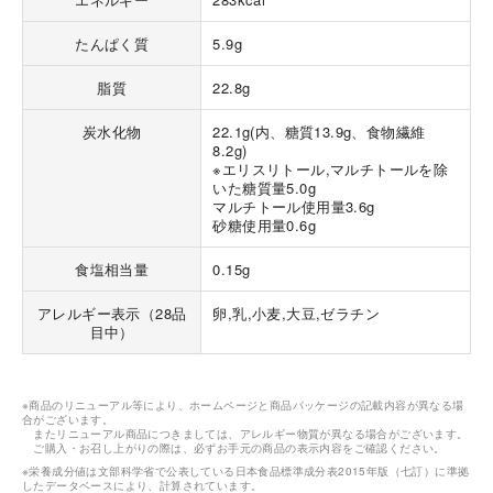
たんぱく質
5.9g
脂質
22.8g
炭水化物
22.1g(内、糖質13.9g、食物繊維
8.2g)
※エリスリトール,マルチトールを除
いた糖質量5.0g
マルチトール使用量3.6g
砂糖使用量0.6g
食塩相当量
0.15g
アレルギー表示（28品
卵,乳,小麦,大豆,ゼラチン
目中）
※商品のリニューアル等により、ホームページと商品パッケージの記載内容が異なる場
合がございます。
またリニューアル商品につきましては、アレルギー物質が異なる場合がございます。
ご購入・お召し上がりの際は、必ずお手元の商品の表示内容をご確認ください。
※栄養成分値は文部科学省で公表している日本食品標準成分表2015年版（七訂）に準拠
したデータベースにより、計算されています。