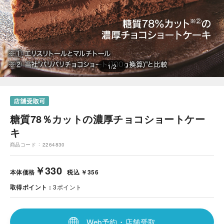
1
/
2
糖質78％カットの濃厚チョコショートケー
キ
商品コード
2264830
￥330
本体価格
税込 ￥356
取得ポイント
3
ポイント
Web予約・店舗受取