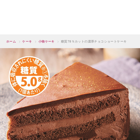
ホーム
>
ケーキ
>
小物ケーキ
>
糖質78％カットの濃厚チョコショートケーキ