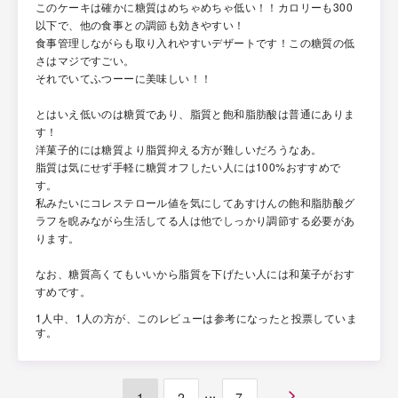
このケーキは確かに糖質はめちゃめちゃ低い！！カロリーも300
以下で、他の食事との調節も効きやすい！
食事管理しながらも取り入れやすいデザートです！この糖質の低
さはマジですごい。
それでいてふつーーに美味しい！！
とはいえ低いのは糖質であり、脂質と飽和脂肪酸は普通にありま
す！
洋菓子的には糖質より脂質抑える方が難しいだろうなあ。
脂質は気にせず手軽に糖質オフしたい人には100%おすすめで
す。
私みたいにコレステロール値を気にしてあすけんの飽和脂肪酸グ
ラフを睨みながら生活してる人は他でしっかり調節する必要があ
ります。
なお、糖質高くてもいいから脂質を下げたい人には和菓子がおす
すめです。
1人中、1人の方が、このレビューは参考になったと投票していま
す。
...
1
2
7