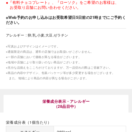
●『有料チョコプレート』、『ローソク』をご希望のお客様は、
お受取り店舗にお問い合わせください。
※Web予約のお申し込みはお受取希望日5日前の21時までにご予約く
ださい。
アレルギー
卵,乳,小麦,大豆,ゼラチン
海外 Overseas shops
※写真およびデザインはイメージです。
※通販限定の商品は、通常の店舗ではお取扱いがございません。
Indonesia
Singapore
※一部の店舗において価格が異なる場合がございます。
※地域や店舗により取り扱いのない商品がございます。
Malaysia
Hong Kong
※充分な品揃えをこころがけておりますが、万一品切れの際はご容赦下さい。
UAE
Thailand
※商品の内容やデザイン、包装パッケージ等が多少変更する場合がございます。
Vietnam
また、地域により商品の内容が異なる場合がございます。
Iは八ヶ岳や末広がりを意味す
栄養成分表示・アレルギー
おやつ時」という意味を込
（28品目中）
た。雄大な八ヶ岳山麓の自
まれる、こだわりのスイー
ださい。
栄養成分表（1個当たり）
エネルギー
283kcal