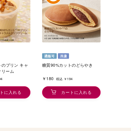
トのプリン キャ
糖質90%カットのどらやき
クリーム
￥180
94
税込 ￥194
トに入れる
カートに入れる