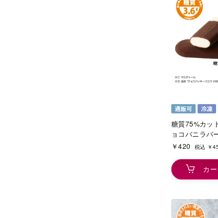
糖質75%カッ
ョコバニラバ
￥420
税込 ￥4
カー