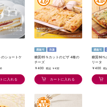
トのショートケ
糖質85％カットのピザ 4種の
糖質86%
チーズ
リータ
￥400
￥400
80
税込 ￥432
税込
トに入れる
カートに入れる