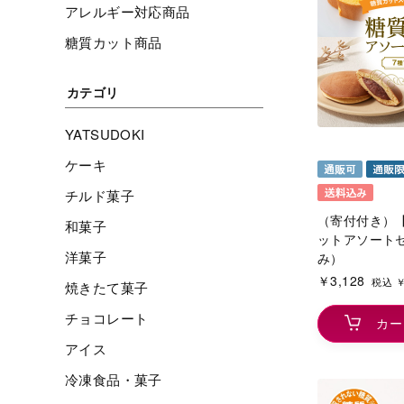
アレルギー対応商品
糖質カット商品
カテゴリ
YATSUDOKI
ケーキ
チルド菓子
（寄付付き）
和菓子
ットアソート
洋菓子
み）
￥3,128
税込 ￥
焼きたて菓子
チョコレート
カー
アイス
冷凍食品・菓子