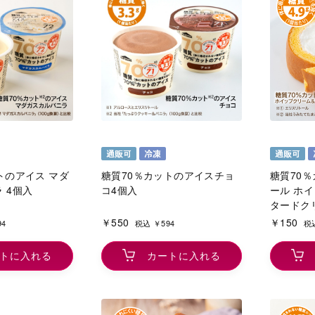
トのアイス マダ
糖質70％カットのアイスチョ
糖質70
 4個入
コ4個入
ール ホ
タードク
￥550
￥150
94
税込 ￥594
税込
トに入れる
カートに入れる