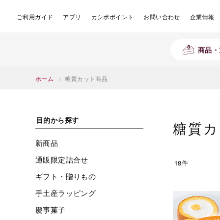
ご利用ガイド
アプリ
カシポポイント
お問い合わせ
企業情報
商品・
ホーム
>
糖質カット商品
目的から探す
糖質カ
新商品
通販限定詰合せ
18件
ギフト・贈りもの
手土産ラッピング
慶事菓子