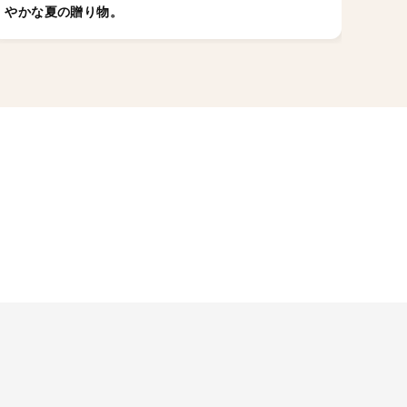
やかな夏の贈り物。
ゼの
ちら