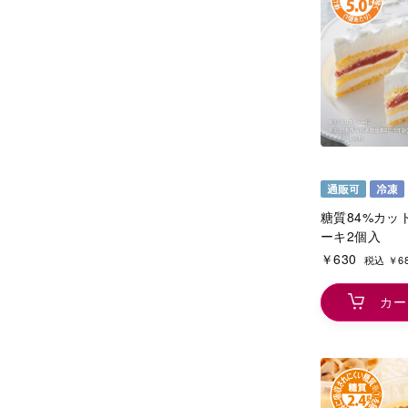
糖質84%カッ
ーキ2個入
￥630
税込 ￥6
カー