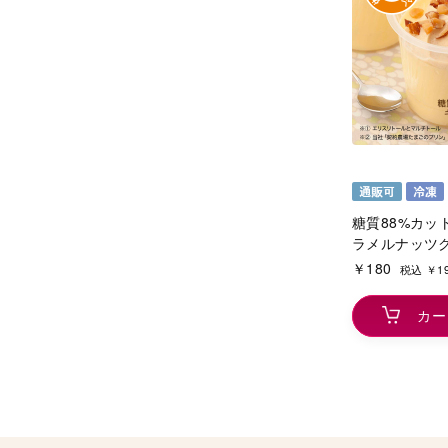
糖質88%カッ
ラメルナッツ
￥180
税込 ￥1
カー