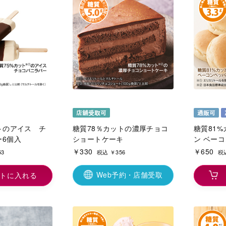
トのアイス チ
糖質78％カットの濃厚チョコ
糖質81%
ー6個入
ショートケーキ
ン ベー
￥330
￥650
53
税込 ￥356
税込
Web予約・店舗受取
トに入れる