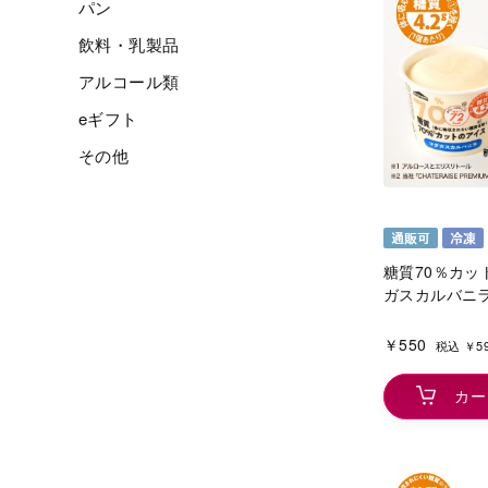
パン
飲料・乳製品
アルコール類
eギフト
その他
糖質70％カッ
ガスカルバニラ
￥550
税込 ￥5
カー