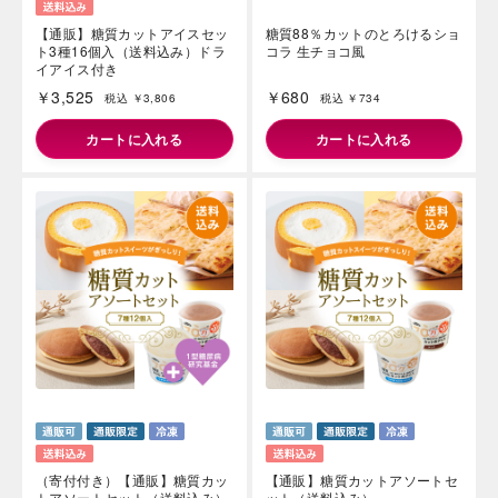
【通販】糖質カットアイスセッ
糖質88％カットのとろけるショ
ト3種16個入（送料込み）ドラ
コラ 生チョコ風
イアイス付き
￥3,525
￥680
税込 ￥3,806
税込 ￥734
カートに入れる
カートに入れる
（寄付付き）【通販】糖質カッ
【通販】糖質カットアソートセ
トアソートセット（送料込み）
ット（送料込み）