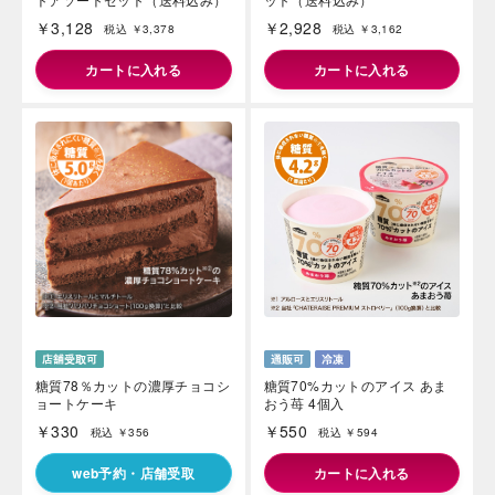
￥3,128
￥2,928
税込 ￥3,378
税込 ￥3,162
カートに入れる
カートに入れる
海外 Overseas shops
Indonesia
Singapore
Malaysia
Hong Kong
UAE
Thailand
Vietnam
Iは八ヶ岳や末広がりを意味す
糖質78％カットの濃厚チョコシ
糖質70%カットのアイス あま
おやつ時」という意味を込
ョートケーキ
おう苺 4個入
た。雄大な八ヶ岳山麓の自
まれる、こだわりのスイー
￥330
￥550
税込 ￥356
税込 ￥594
ださい。
web予約・店舗受取
カートに入れる