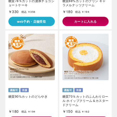
糖質78％カットの濃厚チョコシ
糖質88%カットのプリン キャ
ョートケーキ
ラメルナッツクリーム
￥330
￥180
税込 ￥356
税込 ￥194
web予約・店舗受取
カートに入れる
糖質90%カットのどらやき
糖質70％カットのふんわりロー
ル ホイップクリーム＆カスター
ドクリーム
￥180
￥150
税込 ￥194
税込 ￥162