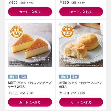
￥650
￥630
税込 ￥702
税込 ￥680
カートに入れる
カートに入れる
海外 Overseas shops
Indonesia
Singapore
Malaysia
Hong Kong
UAE
Thailand
Vietnam
糖質71％カットのスフレチーズ
糖質81%カットのテーブルパン
Iは八ヶ岳や末広がりを意味す
ケーキ2個入
6個入
おやつ時」という意味を込
た。雄大な八ヶ岳山麓の自
￥630
￥620
税込 ￥680
税込 ￥669
まれる、こだわりのスイー
ださい。
カートに入れる
カートに入れる