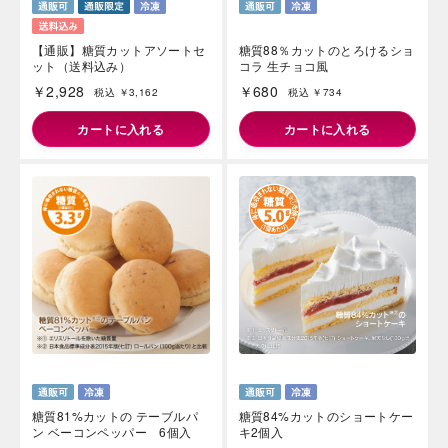
【通販】糖質カットアソートセ
糖質88％カットのとろけるショ
ット（送料込み）
コラ 生チョコ風
￥2,928
￥680
税込 ￥3,162
税込 ￥734
カートに入れる
カートに入れる
糖質81%カットの テーブルパ
糖質84%カットのショートケー
ン ベーコンペッパー 6個入
キ2個入