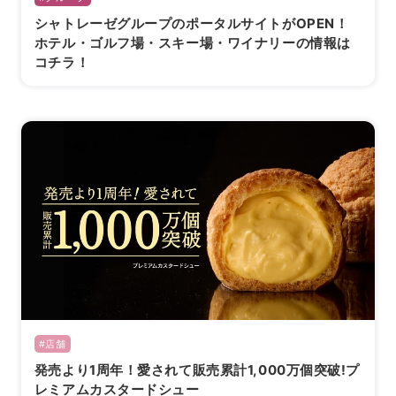
シャトレーゼグループのポータルサイトがOPEN！
ホテル・ゴルフ場・スキー場・ワイナリーの情報は
コチラ！
海外 Overseas shops
Indonesia
Singapore
Malaysia
Hong Kong
UAE
Thailand
Vietnam
Iは八ヶ岳や末広がりを意味す
おやつ時」という意味を込
た。雄大な八ヶ岳山麓の自
まれる、こだわりのスイー
#店舗
ださい。
発売より1周年！愛されて販売累計1,000万個突破!プ
レミアムカスタードシュー