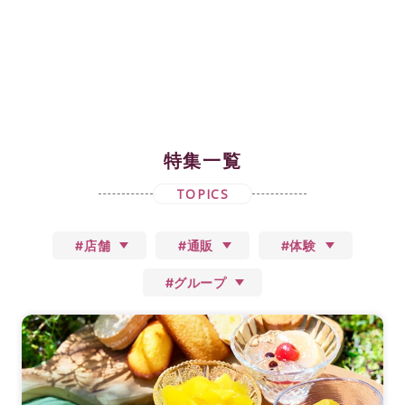
特集一覧
TOPICS
#店舗
#通販
#体験
#グループ