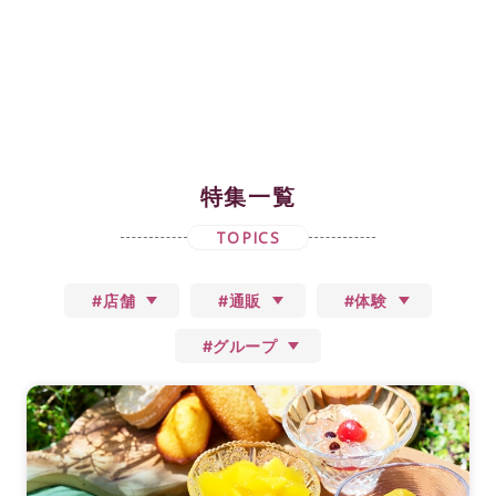
特集一覧
TOPICS
#店舗
#通販
#体験
#グループ