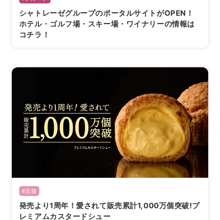
シャトレーゼグループのポータルサイトがOPEN！
ホテル・ゴルフ場・スキー場・ワイナリーの情報は
コチラ！
海外 Overseas shops
Indonesia
Singapore
Malaysia
Hong Kong
UAE
Thailand
Vietnam
Iは八ヶ岳や末広がりを意味す
おやつ時」という意味を込
た。雄大な八ヶ岳山麓の自
まれる、こだわりのスイー
#店舗
ださい。
発売より1周年！愛されて販売累計1,000万個突破!プ
レミアムカスタードシュー