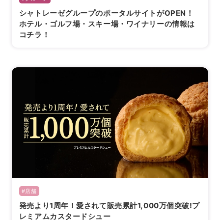
シャトレーゼグループのポータルサイトがOPEN！
ホテル・ゴルフ場・スキー場・ワイナリーの情報は
コチラ！
海外 Overseas shops
Indonesia
Singapore
Malaysia
Hong Kong
UAE
Thailand
Vietnam
Iは八ヶ岳や末広がりを意味す
おやつ時」という意味を込
た。雄大な八ヶ岳山麓の自
まれる、こだわりのスイー
#店舗
ださい。
発売より1周年！愛されて販売累計1,000万個突破!プ
レミアムカスタードシュー