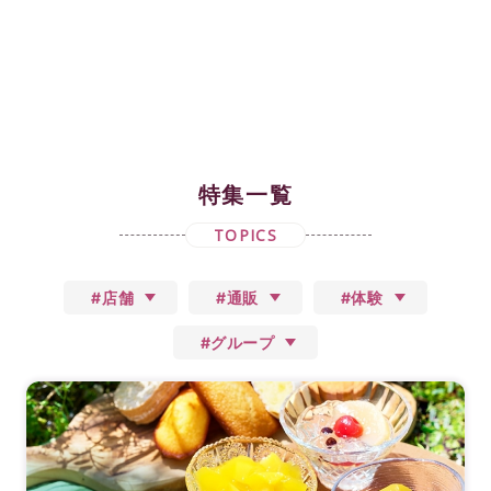
特集一覧
TOPICS
#店舗
#通販
#体験
#グループ