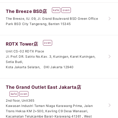
kafe
oven
The Breeze BSD店
The Breeze, IU. 09, Jl. Grand Boulevard BSD Green Office
Park BSD City Tangerang, Banten 15345
oven
RDTX Tower店
Unit CS-02 RDTX Place
Jl. Prof. DR. Satrio No.Kav. 3, Kuningan, Karet Kuningan,
Setia Budi,
Kota Jakarta Selatan, DKI Jakarta 12940
The Grand Outlet East Jakarta店
kafe
oven
2nd floor, Unit365
Kawasan Industri Taman Niaga Karawang Prima, Jalan
Trans Heksa KM 2+500, Kavling C9 Desa Wanasari,
Kacamatan Telukjambe Barat-Karawang 41361 , West