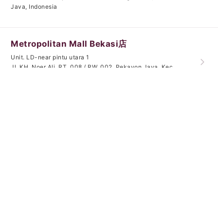
Java, Indonesia
Metropolitan Mall Bekasi店
Unit. LD-near pintu utara 1
Jl. KH. Noer Ali, RT. 008 / RW. 002, Pekayon Jaya, Kec.
Bekasi Selatan, Kota Bekasi, Jawa Barat, Indonesia 17148
oven
Kuningan City Mall店
Unit. LG-26
Jl. Prof. Dr. Satrio No. 18, Rt. 14 / RW. 4,
Kuningan, Karet Kuningan, Kec. Setia Budi, Kota Jakarta
Selatan, DKI Jakarta, Indonesia 12940
kafe
oven
Hive Kota Harapan Indah店
Unit. A1/2
Jl. Harapan Indah Boulevard, Pusaka Rakyat, Kec.