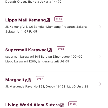
Daerah Khusus Ibukota Jakarta 14470
oven
Lippo Mall Kemang店
JI. Kemang VI No.6 Bangka-Mampang Prapatan, Jakarta
Selatan Unit GF IU 05
oven
Supermall Karawaci店
supermall karawaci 105 Bulevar Diponegoro #00-00
Lippo karawaci 1200, tangerang unit UG 09
oven
Margocity店
Jl. Margonda Raya No.358, Depok 16423, Lt. LG Unit. 28
oven
Living World Alam Sutera店