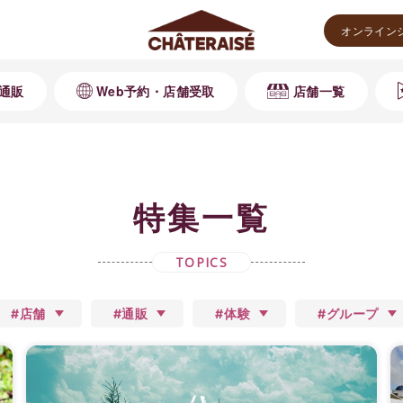
オンライン
通販
Web予約・店舗受取
店舗一覧
特集一覧
TOPICS
#店舗
#通販
#体験
#グループ