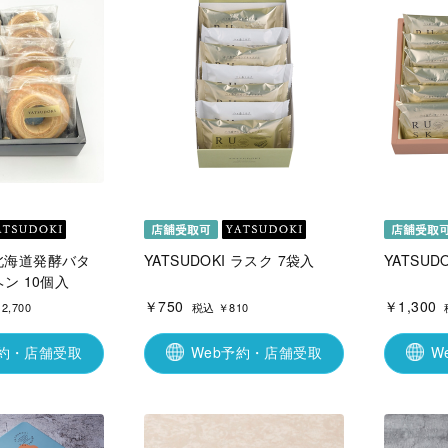
I 北海道発酵バタ
YATSUDOKI ラスク 7袋入
YATSUD
ン 10個入
￥750
￥1,300
2,700
税込 ￥810
予約・店舗受取
Web予約・店舗受取
W