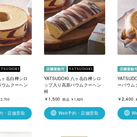
I 八ヶ岳白樺シロ
YATSUDOKI 八ヶ岳白樺シロ
YATSU
バウムクーヘン
ップ入り高原バウムクーヘン
ーバウムク
棹
￥1,500
￥2,400
2,700
税込 ￥1,620
予約・店舗受取
Web予約・店舗受取
W