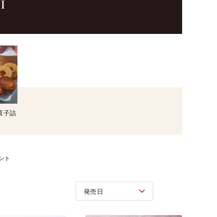
I菓子詰
ント
発売日