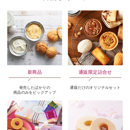
海外 Overseas shops
Indonesia
Singapore
Malaysia
Hong Kong
UAE
Thailand
新商品
通販限定詰合せ
Vietnam
発売したばかりの
通販だけのオリジナルセット
商品のみをピックアップ
Iは八ヶ岳や末広がりを意味す
おやつ時」という意味を込
た。雄大な八ヶ岳山麓の自
まれる、こだわりのスイー
ださい。