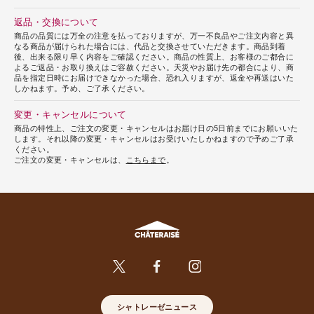
返品・交換について
商品の品質には万全の注意を払っておりますが、万一不良品やご注文内容と異
なる商品が届けられた場合には、代品と交換させていただきます。商品到着
後、出来る限り早く内容をご確認ください。商品の性質上、お客様のご都合に
よるご返品・お取り換えはご容赦ください。天災やお届け先の都合により、商
品を指定日時にお届けできなかった場合、恐れ入りますが、返金や再送はいた
しかねます。予め、ご了承ください。
変更・キャンセルについて
商品の特性上、ご注文の変更・キャンセルはお届け日の5日前までにお願いいた
します。それ以降の変更・キャンセルはお受けいたしかねますので予めご了承
ください。
ご注文の変更・キャンセルは、
こちらまで
。
シャトレーゼニュース