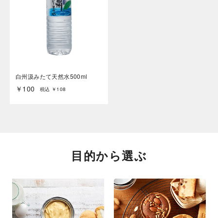
白州汲みたて天然水500ml
￥100
税込 ￥108
目的から選ぶ