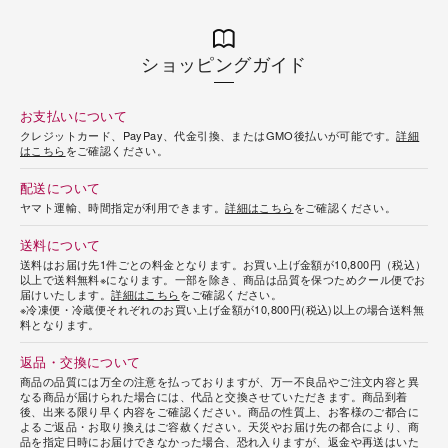
ショッピングガイド
お支払いについて
クレジットカード、PayPay、代金引換、またはGMO後払いが可能です。
詳細
はこちら
をご確認ください。
配送について
ヤマト運輸、時間指定が利用できます。
詳細はこちら
をご確認ください。
送料について
送料はお届け先1件ごとの料金となります。お買い上げ金額が10,800円（税込）
以上で送料無料※になります。一部を除き、商品は品質を保つためクール便でお
届けいたします。
詳細はこちら
をご確認ください。
※冷凍便・冷蔵便それぞれのお買い上げ金額が10,800円(税込)以上の場合送料無
料となります。
返品・交換について
商品の品質には万全の注意を払っておりますが、万一不良品やご注文内容と異
なる商品が届けられた場合には、代品と交換させていただきます。商品到着
後、出来る限り早く内容をご確認ください。商品の性質上、お客様のご都合に
よるご返品・お取り換えはご容赦ください。天災やお届け先の都合により、商
品を指定日時にお届けできなかった場合、恐れ入りますが、返金や再送はいた