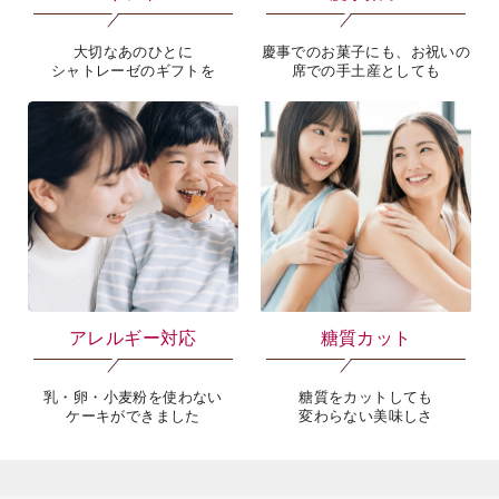
大切なあのひとに
慶事でのお菓子にも、お祝いの
シャトレーゼのギフトを
席での手土産としても
海外 Overseas shops
Indonesia
Singapore
Malaysia
Hong Kong
UAE
Thailand
Vietnam
アレルギー対応
糖質カット
Iは八ヶ岳や末広がりを意味す
おやつ時」という意味を込
乳・卵・小麦粉を使わない
糖質をカットしても
た。雄大な八ヶ岳山麓の自
ケーキができました
変わらない美味しさ
まれる、こだわりのスイー
ださい。