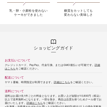
乳・卵・小麦粉を使わない
糖質をカットしても
ケーキができました
変わらない美味しさ
海外 Overseas shops
Indonesia
Singapore
ショッピングガイド
Malaysia
Hong Kong
UAE
Thailand
お支払いについて
Vietnam
クレジットカード、PayPay、代金引換、またはGMO後払いが可能です。
詳細
はこちら
をご確認ください。
配送について
Iは八ヶ岳や末広がりを意味す
ヤマト運輸、時間指定が利用できます。
詳細はこちら
をご確認ください。
おやつ時」という意味を込
た。雄大な八ヶ岳山麓の自
送料について
まれる、こだわりのスイー
送料はお届け先1件ごとの料金となります。お買い上げ金額が10,800円（税込）
ださい。
以上で送料無料※になります。一部を除き、商品は品質を保つためクール便でお
届けいたします。
詳細はこちら
をご確認ください。
※冷凍便・冷蔵便それぞれのお買い上げ金額が10,800円(税込)以上の場合送料無