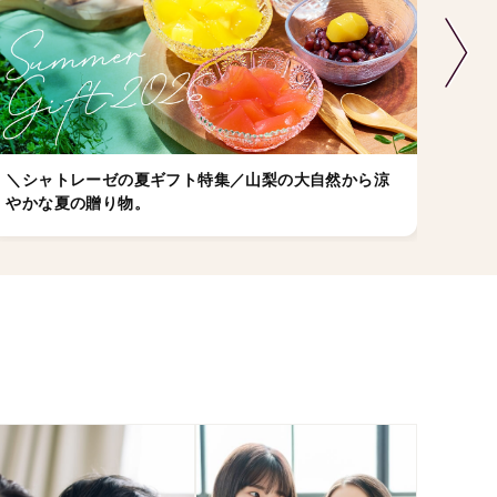
＼シャトレーゼの夏ギフト特集／山梨の大自然から涼
店舗
やかな夏の贈り物。
ゼの
ちら