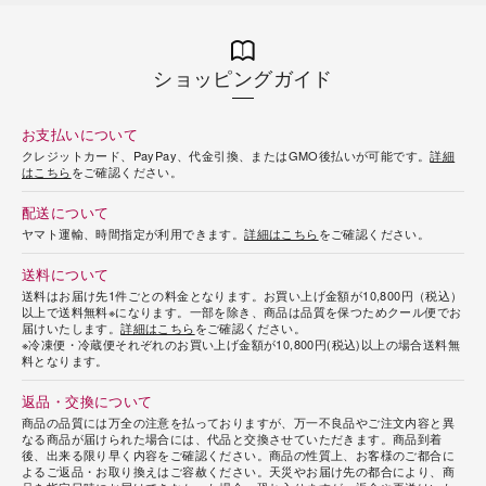
ショッピングガイド
お支払いについて
クレジットカード、PayPay、代金引換、またはGMO後払いが可能です。
詳細
海外 Overseas shops
はこちら
をご確認ください。
Indonesia
Singapore
配送について
Malaysia
Hong Kong
ヤマト運輸、時間指定が利用できます。
詳細はこちら
をご確認ください。
UAE
Thailand
送料について
Vietnam
送料はお届け先1件ごとの料金となります。お買い上げ金額が10,800円（税込）
以上で送料無料※になります。一部を除き、商品は品質を保つためクール便でお
届けいたします。
詳細はこちら
をご確認ください。
※冷凍便・冷蔵便それぞれのお買い上げ金額が10,800円(税込)以上の場合送料無
料となります。
Iは八ヶ岳や末広がりを意味す
おやつ時」という意味を込
返品・交換について
た。雄大な八ヶ岳山麓の自
まれる、こだわりのスイー
商品の品質には万全の注意を払っておりますが、万一不良品やご注文内容と異
ださい。
なる商品が届けられた場合には、代品と交換させていただきます。商品到着
後、出来る限り早く内容をご確認ください。商品の性質上、お客様のご都合に
よるご返品・お取り換えはご容赦ください。天災やお届け先の都合により、商