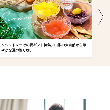
＼シャトレーゼの夏ギフト特集／山梨の大自然から涼
店舗
やかな夏の贈り物。
ゼの
ちら