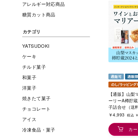
アレルギー対応商品
糖質カット商品
カテゴリ
YATSUDOKI
ケーキ
チルド菓子
和菓子
洋菓子
【通販】山梨
焼きたて菓子
ーリーA樽貯蔵
子詰合せ（送
チョコレート
￥4,993
税込 ￥
アイス
カー
冷凍食品・菓子