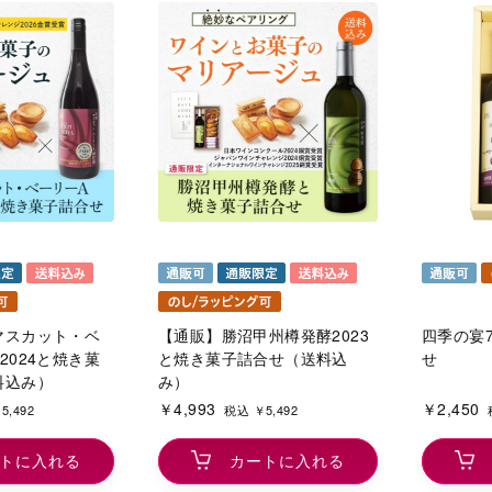
マスカット・ベ
【通販】勝沼甲州樽発酵2023
四季の宴7
2024と焼き菓
と焼き菓子詰合せ（送料込
せ
料込み）
み）
￥4,993
￥2,450
5,492
税込 ￥5,492
トに入れる
カートに入れる