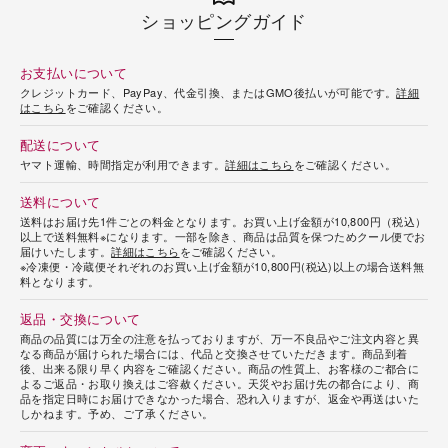
ショッピングガイド
お支払いについて
クレジットカード、PayPay、代金引換、またはGMO後払いが可能です。
詳細
はこちら
をご確認ください。
配送について
ヤマト運輸、時間指定が利用できます。
詳細はこちら
をご確認ください。
送料について
送料はお届け先1件ごとの料金となります。お買い上げ金額が10,800円（税込）
以上で送料無料※になります。一部を除き、商品は品質を保つためクール便でお
届けいたします。
詳細はこちら
をご確認ください。
※冷凍便・冷蔵便それぞれのお買い上げ金額が10,800円(税込)以上の場合送料無
料となります。
返品・交換について
商品の品質には万全の注意を払っておりますが、万一不良品やご注文内容と異
なる商品が届けられた場合には、代品と交換させていただきます。商品到着
後、出来る限り早く内容をご確認ください。商品の性質上、お客様のご都合に
よるご返品・お取り換えはご容赦ください。天災やお届け先の都合により、商
品を指定日時にお届けできなかった場合、恐れ入りますが、返金や再送はいた
しかねます。予め、ご了承ください。