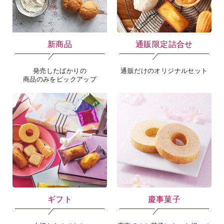
新商品
通販限定詰合せ
発売したばかりの
通販だけのオリジナルセット
海外 Overseas shops
商品のみをピックアップ
Indonesia
Singapore
Malaysia
Hong Kong
UAE
Thailand
Vietnam
Iは八ヶ岳や末広がりを意味す
おやつ時」という意味を込
た。雄大な八ヶ岳山麓の自
まれる、こだわりのスイー
ギフト
慶事菓子
ださい。