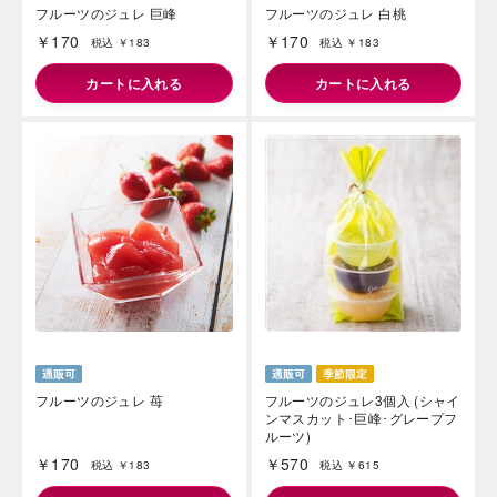
フルーツのジュレ 巨峰
フルーツのジュレ 白桃
￥170
￥170
税込 ￥183
税込 ￥183
カートに入れる
カートに入れる
海外 Overseas shops
Indonesia
Singapore
Malaysia
Hong Kong
UAE
Thailand
Vietnam
Iは八ヶ岳や末広がりを意味す
おやつ時」という意味を込
フルーツのジュレ 苺
フルーツのジュレ3個入 (シャイ
た。雄大な八ヶ岳山麓の自
ンマスカット･巨峰･グレープフ
まれる、こだわりのスイー
ルーツ)
ださい。
￥170
￥570
税込 ￥183
税込 ￥615