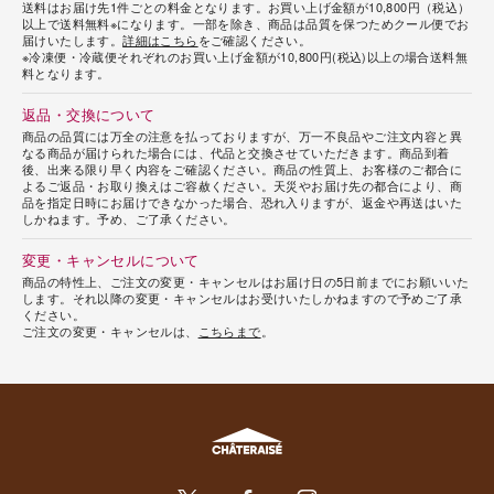
送料はお届け先1件ごとの料金となります。お買い上げ金額が10,800円（税込）
以上で送料無料※になります。一部を除き、商品は品質を保つためクール便でお
届けいたします。
詳細はこちら
をご確認ください。
※冷凍便・冷蔵便それぞれのお買い上げ金額が10,800円(税込)以上の場合送料無
料となります。
返品・交換について
商品の品質には万全の注意を払っておりますが、万一不良品やご注文内容と異
なる商品が届けられた場合には、代品と交換させていただきます。商品到着
後、出来る限り早く内容をご確認ください。商品の性質上、お客様のご都合に
よるご返品・お取り換えはご容赦ください。天災やお届け先の都合により、商
品を指定日時にお届けできなかった場合、恐れ入りますが、返金や再送はいた
しかねます。予め、ご了承ください。
変更・キャンセルについて
商品の特性上、ご注文の変更・キャンセルはお届け日の5日前までにお願いいた
します。それ以降の変更・キャンセルはお受けいたしかねますので予めご了承
ください。
ご注文の変更・キャンセルは、
こちらまで
。