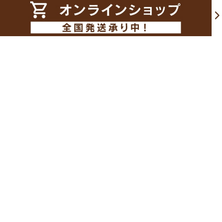
乳・卵・小麦粉を使わない
糖質をカットしても
ケーキができました
変わらない美味しさ
ショッピングガイド
お支払いについて
クレジットカード、PayPay、代金引換、またはGMO後払いが可能です。
詳細
はこちら
をご確認ください。
配送について
ヤマト運輸、時間指定が利用できます。
詳細はこちら
をご確認ください。
送料について
送料はお届け先1件ごとの料金となります。お買い上げ金額が10,800円（税込）
以上で送料無料※になります。一部を除き、商品は品質を保つためクール便でお
届けいたします。
詳細はこちら
をご確認ください。
※冷凍便・冷蔵便それぞれのお買い上げ金額が10,800円(税込)以上の場合送料無
料となります。