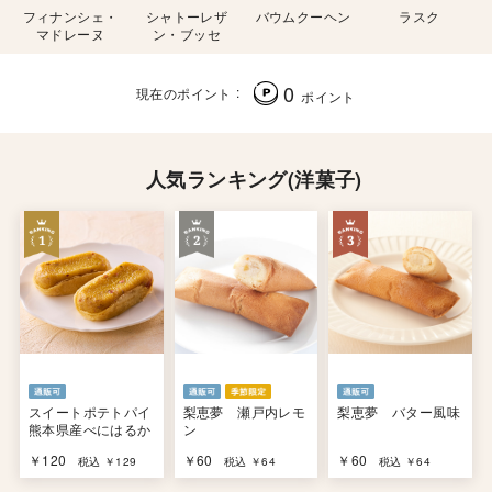
フィナンシェ・
シャトーレザ
バウムクーヘン
ラスク
マドレーヌ
ン・ブッセ
0
現在のポイント
ポイント
人気ランキング(洋菓子)
スイートポテトパイ
梨恵夢 瀬戸内レモ
梨恵夢 バター風味
熊本県産べにはるか
ン
￥120
￥60
￥60
税込 ￥129
税込 ￥64
税込 ￥64