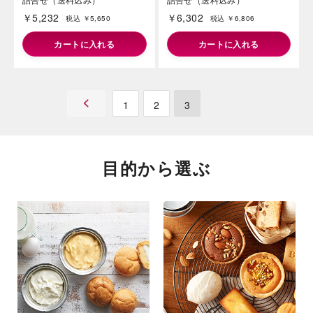
【通販】山梨県産シャインマス
【通販】山梨県産シャインマス
カットとガトーアソート13個入
カットとガトーアソート20個入
詰合せ（送料込み）
詰合せ（送料込み）
￥5,232
￥6,302
税込 ￥5,650
税込 ￥6,806
カートに入れる
カートに入れる
1
2
3
目的から選ぶ