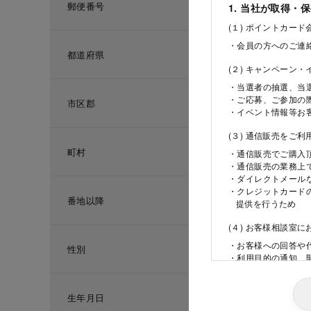
郵便番号
1. 当社が取得・
(１) ポイントカー
・会員の方へのご連
都道府県
(２) キャンペーン
・当選者の抽選、当
・ご応募、ご参加の
市区郡
・イベント情報等お
(３) 通信販売をご
町村
・通信販売でご購入
・通信販売の業務上
・ダイレクトメール
・クレジットカード
番地以降
提供を行うため
(４) お客様相談室
・お客様への回答や
性別
・利用目的の通知、
ため
(５) 当社の採用活
生年月日