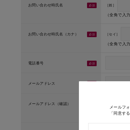
お問い合わせ時氏名
［姓］
（全角で入
お問い合わせ時氏名（カナ）
［セイ］
（全角で入
電話番号
メールアドレス
メールアドレス（確認）
メールフ
「同意す
（メールア