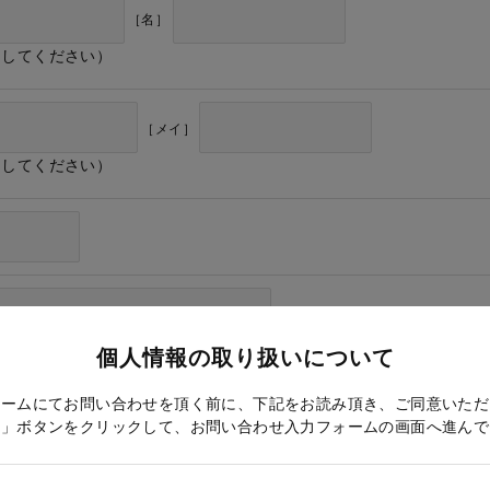
［名］
力してください）
［メイ］
力してください）
個人情報の取り扱いについて
ォームにてお問い合わせを頂く前に、下記をお読み頂き、ご同意いただ
る」ボタンをクリックして、お問い合わせ入力フォームの画面へ進んで
ドレス確認のため再度入力をお願いします）