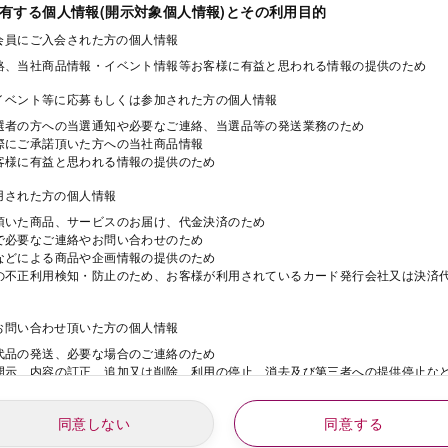
保有する個人情報(開示対象個人情報)とその利用目的
ド会員にご入会された方の個人情報
絡、当社商品情報・イベント情報等お客様に有益と思われる情報の提供のため
・イベント等に応募もしくは参加された方の個人情報
選者の方への当選通知や必要なご連絡、当選品等の発送業務のため
際にご承諾頂いた方への当社商品情報
客様に有益と思われる情報の提供のため
利用された方の個人情報
頂いた商品、サービスのお届け、代金決済のため
で必要なご連絡やお問い合わせのため
などによる商品や企画情報の提供のため
の不正利用検知・防止のため、お客様が利用されているカード発行会社又は決済
にお問い合わせ頂いた方の個人情報
代品の発送、必要な場合のご連絡のため
開示、内容の訂正、追加又は削除、利用の停止、消去及び第三者への提供停止な
同意しない
同意する
動にご応募された方の個人情報
年
月