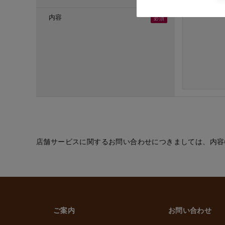
・ご応募頂いた方へ
・採用のための選考
内容
(６) お取引先の従
・業務上必要なご通
(７) 当社従業員お
・法令などに基づく
・給与、賞与の支払
・雇用管理および人
・非常時の安否確認
(８) その他
・(１)～(７)に記
的の範囲内で利用
店舗サービスに関するお問い合わせにつきましては、内容
2. 情報提供の任
個人情報を提供する
ただけなかった場合
上げます。
ご案内
お問い合わせ
3. 個人情報の第