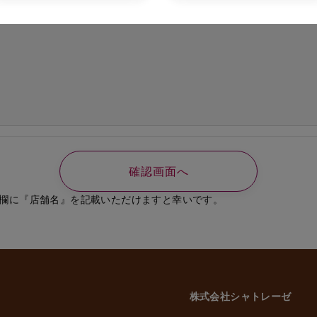
の必要なご連絡、書類送付のため
、選考結果の通知のため
業員、役員に関する個人情報
知やご連絡、お問い合わせなどのため
よび従業員家族の方の個人情報
義務の履行、官公庁への届出、報告のため
いに伴う業務のため
事管理のため
や緊急な連絡などのため
載した利用目的以外で個人情報を取得または利用する場合は、個別に利用目的を明
致します。
欄に『店舗名』を記載いただけますと幸いです。
意性について
かどうかにつきましては、お客様ご自身でご判断をお願いいたします。ただし、
には、当社のサービスを受けられない場合がございますので、予めご了承いただ
株式会社シャトレーゼ
三者への委託・提供について